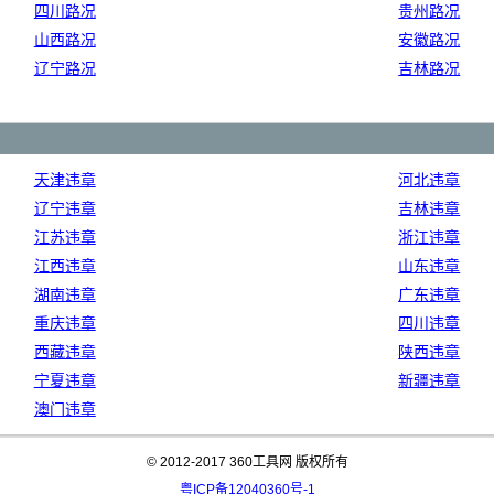
四川路况
贵州路况
山西路况
安徽路况
辽宁路况
吉林路况
天津违章
河北违章
辽宁违章
吉林违章
江苏违章
浙江违章
江西违章
山东违章
湖南违章
广东违章
重庆违章
四川违章
西藏违章
陕西违章
宁夏违章
新疆违章
澳门违章
© 2012-2017 360工具网 版权所有
粤ICP备12040360号-1