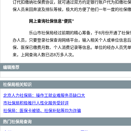
订代扣缴纳社保费协议，就可通过双方约定银行账户代为扣缴社
保人员来回奔波及排队等候，极大的方便了他们一年一度的社保缴
网上查询社保信息“便民”
乐山市社保局经过前期的精心筹备，于8月份开通了社保信
办人员，只要登录社保查询网络平台，输入相关个人或单位信息后
保、医保已缴费月数、个人消费记录等信息。单位的经办人员凭
来，上网查询人数已达8万多人次。
编辑推荐
社保局相关知识
北京人力社保局：操作工就业难服务员缺口大
市社保局积极推行人性化服务受好评
社保局：医保卡被锁、社保补贴等均为诈骗
热门社保局查询