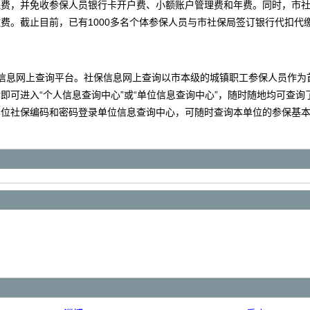
保费，并免收参保人员银行卡开户费、小额账户管理费和年费。同时，市
费。截止目前，已有1000多名个体参保人员与市社保局签订银行代扣代
息网上查询平台。社保信息网上查询以市本级的城镇职工参保人员作为
即可进入“个人信息查询中心”或“单位信息查询中心”，随时随地均可查
单位社保编码和密码登录单位信息查询中心，可随时查询本单位的参保基