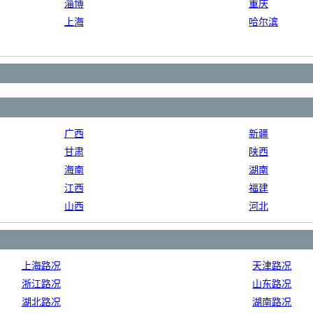
淄博
重庆
上海
哈尔滨
广西
新疆
甘肃
陕西
海南
湖南
江西
福建
山西
河北
上海路况
天津路况
浙江路况
山东路况
湖北路况
湖南路况