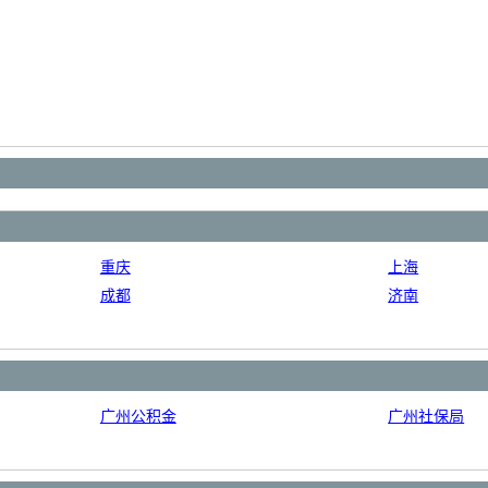
重庆
上海
成都
济南
广州公积金
广州社保局