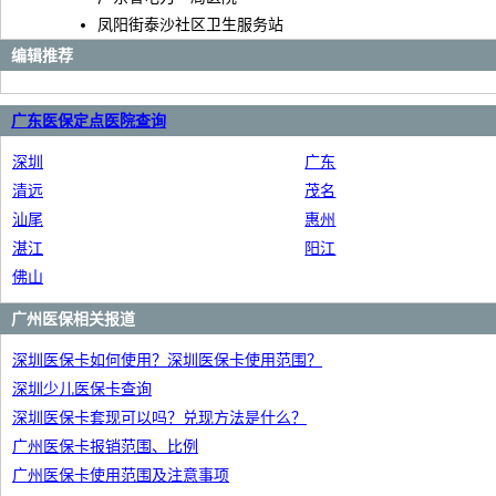
凤阳街泰沙社区卫生服务站
编辑推荐
广东医保定点医院查询
深圳
广东
清远
茂名
汕尾
惠州
湛江
阳江
佛山
广州医保相关报道
深圳医保卡如何使用？深圳医保卡使用范围？
深圳少儿医保卡查询
深圳医保卡套现可以吗？兑现方法是什么？
广州医保卡报销范围、比例
广州医保卡使用范围及注意事项