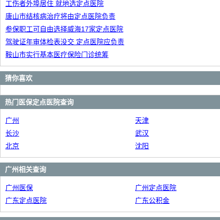
工伤者外埠居住 就地选定点医院
唐山市结核病治疗将由定点医院负责
参保职工可自由选择威海17家定点医院
驾驶证年审体检表没交 定点医院应负责
鞍山市实行基本医疗保险门诊统筹
猜你喜欢
热门医保定点医院查询
广州
天津
长沙
武汉
北京
沈阳
广州相关查询
广州医保
广州定点医院
广东定点医院
广东公积金