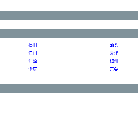
揭阳
汕头
江门
云浮
河源
梅州
肇庆
东莞